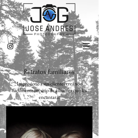
Retratos familiares
Impresione a sus clientes creando
fácilmente un sitio de álbumes que les
encantará.